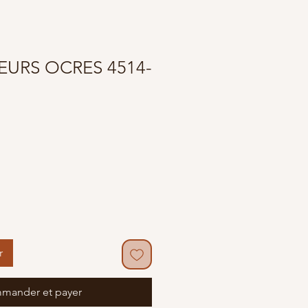
LEURS OCRES 4514-
r
mander et payer