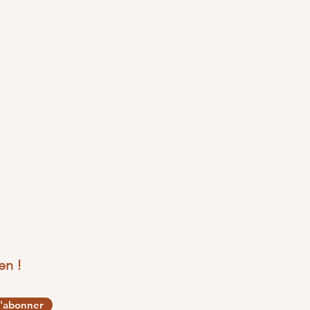
en !
'abonner