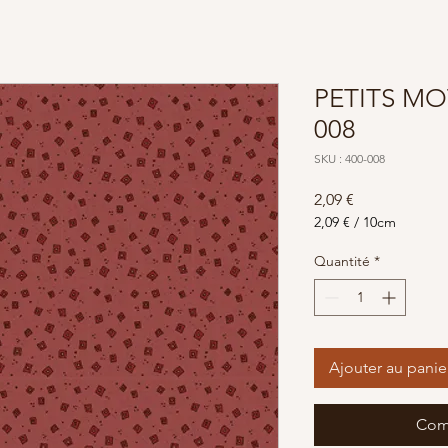
PETITS MO
008
SKU : 400-008
Prix
2,09 €
2,09 €
/
10cm
2,09 €
pour
Quantité
*
10
Centimètres
Ajouter au panie
Com