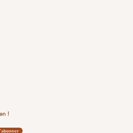
en !
'abonner