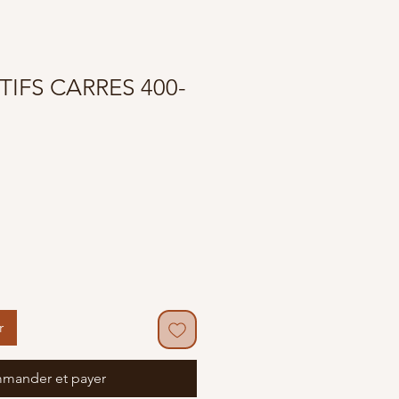
TIFS CARRES 400-
r
mander et payer