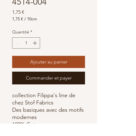
4514-004
Prix
1,75 €
1,75 €
/
10cm
1,75 €
pour
Quantité
*
10
Centimètres
Ajouter au panier
Commander et payer
collection Filippa's line de
chez Stof Fabrics
Des basiques avec des motifs
modernes
100% Coton
OEKO-TEX