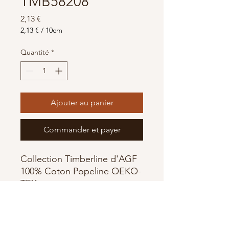
TMB58208
Prix
2,13 €
2,13 €
/
10cm
2,13 €
pour
Quantité
*
10
Centimètres
Ajouter au panier
Commander et payer
Collection Timberline d'AGF
100% Coton Popeline OEKO-
TEX
Largeur 110 cm