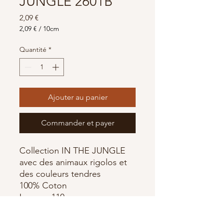
JUNGLE 2601B
Prix
2,09 €
2,09 €
/
10cm
2,09 €
pour
Quantité
*
10
Centimètres
Ajouter au panier
Commander et payer
Collection IN THE JUNGLE
avec des animaux rigolos et
des couleurs tendres
100% Coton
Largeur 110cm
Fabriqué par Makower