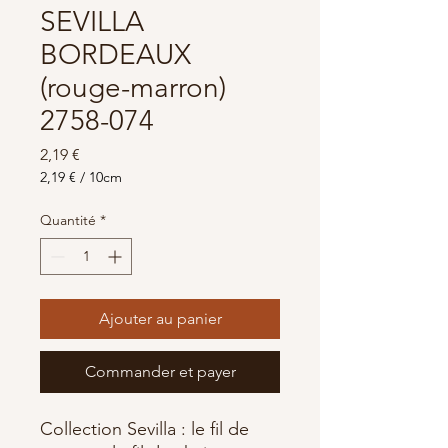
SEVILLA
BORDEAUX
(rouge-marron)
2758-074
Prix
2,19 €
2,19 €
/
10cm
2,19 €
pour
Quantité
*
10
Centimètres
Ajouter au panier
Commander et payer
Collection Sevilla : le fil de