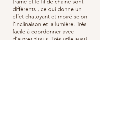
trame et le fil de chaine sont
différents , ce qui donne un
effet chatoyant et moiré selon
l'inclinaison et la lumière. Très
facile à coordonner avec
d'autres tissus. Très utile aussi
pour le dos des patchs
Largeur : 150cm
100% Coton
OEKO-TEX
Fabriqué par Stoffabrics
Abonnez-vous à notre newsletter •
Ne manquez rien !
E-mail