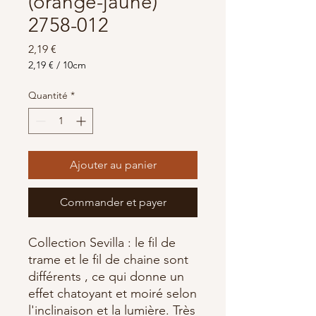
(orange-jaune)
2758-012
Prix
2,19 €
2,19 €
/
10cm
2,19 €
pour
Quantité
*
10
Centimètres
Ajouter au panier
Commander et payer
Collection Sevilla : le fil de
trame et le fil de chaine sont
différents , ce qui donne un
effet chatoyant et moiré selon
l'inclinaison et la lumière. Très