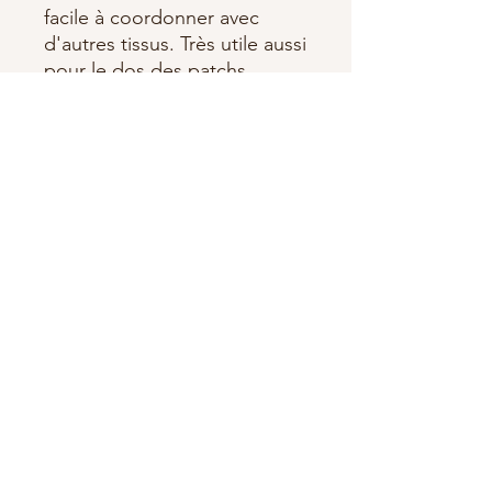
facile à coordonner avec
d'autres tissus. Très utile aussi
pour le dos des patchs
Largeur : 150cm
100% Coton
OEKO-TEX
Fabriqué par Stoffabrics
Abonnez-vous à notre newsletter •
Ne manquez rien !
E-mail