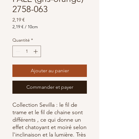
2758-063
Prix
2,19 €
2,19 €
/
10cm
2,19 €
pour
Quantité
*
10
Centimètres
Ajouter au panier
Commander et payer
Collection Sevilla : le fil de
trame et le fil de chaine sont
différents , ce qui donne un
effet chatoyant et moiré selon
l'inclinaison et la lumière. Très