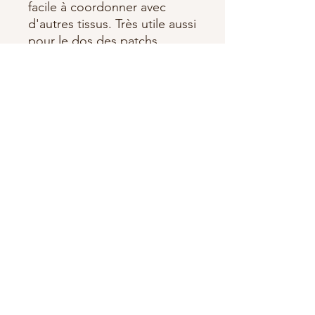
facile à coordonner avec
d'autres tissus. Très utile aussi
pour le dos des patchs
Largeur : 150cm
100% Coton
OEKO-TEX
Fabriqué par Stoffabrics
Abonnez-vous à notre newsletter •
Ne manquez rien !
E-mail
S'abonner