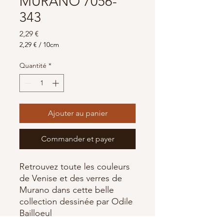
MURANO 7056-
343
Prix
2,29 €
2,29 €
/
10cm
2,29 €
pour
Quantité
*
10
Centimètres
Ajouter au panier
Commander et payer
Retrouvez toute les couleurs
de Venise et des verres de
Murano dans cette belle
collection dessinée par Odile
Bailloeul