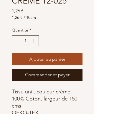
CREME 12-025
Prix
1,26 €
1,26 €
/
10cm
1,26 €
pour
Quantité
*
10
Centimètres
Ajouter au panier
Commander et payer
Tissu uni , couleur crème
100% Coton, largeur de 150
cms
OEKO-TEX
Stoffabrics