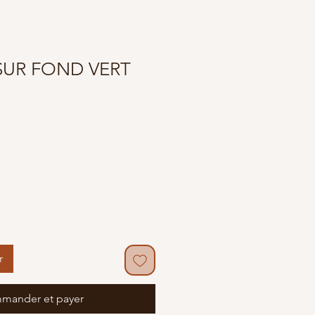
SUR FOND VERT
r
mander et payer