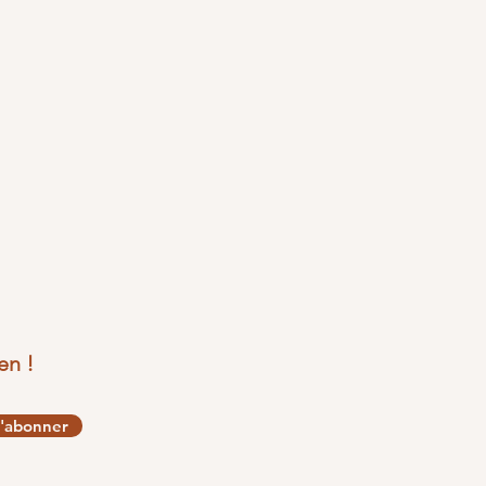
en !
'abonner