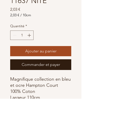
11637 NITE
Prix
2,03 €
2,03 €
/
10cm
2,03 €
pour
Quantité
*
10
Centimètres
Ajouter au panier
Commander et payer
Magnifique collection en bleu
et ocre Hampton Court
100% Coton
Largeur 110cm
Mickael Miller Fabrics