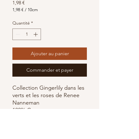
Prix
1,98 €
1,98 €
/
10cm
1,98 €
pour
Quantité
*
10
Centimètres
Ajouter au panier
Commander et payer
Collection Gingerlily dans les
verts et les roses de Renee
Nanneman
100% Coton
largeur 110 cm