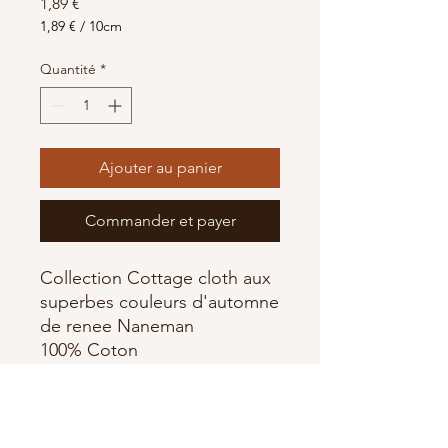
Prix
1,89 €
1,89 €
/
10cm
1,89 €
pour
Quantité
*
10
Centimètres
Ajouter au panier
Commander et payer
Collection Cottage cloth aux
superbes couleurs d'automne
de renee Naneman
100% Coton
Largeur 110cm
Fabriqué par Makower