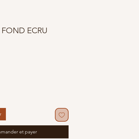
R FOND ECRU
r
mander et payer