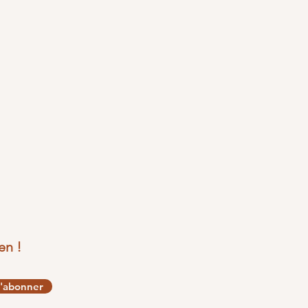
en !
'abonner