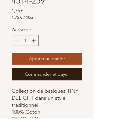
4514-259
Prix
1,75 €
1,75 €
/
10cm
1,75 €
pour
Quantité
*
10
Centimètres
Ajouter au panier
Commander et payer
Collection de basiques TINY
DELIGHT dans un style
traditionnel
100% Coton
OEKO-TEX
Fabriqué par Stof Fabrics