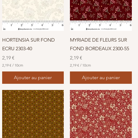
HORTENSIA SUR FOND
MYRIADE DE FLEURS SUR
ECRU 2303-40
FOND BORDEAUX 2300-55
Prix
Prix
2,19 €
2,19 €
2,19 €
/
10cm
2,19 €
/
10cm
2
2
,
,
Ajouter au panier
Ajouter au panier
1
1
9
9
€
€
p
p
a
a
r
r
1
1
0
0
C
C
e
e
n
n