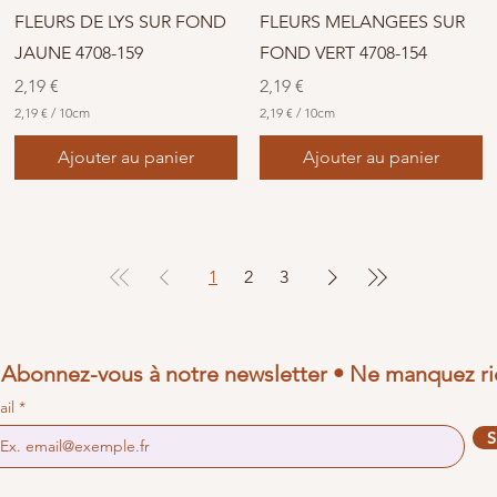
r
t
e
FLEURS DE LYS SUR FOND
FLEURS MELANGEES SUR
r
s
e
JAUNE 4708-159
FOND VERT 4708-154
s
Prix
Prix
2,19 €
2,19 €
2,19 €
/
10cm
2,19 €
/
10cm
2
2
,
,
Ajouter au panier
Ajouter au panier
1
1
9
9
€
€
p
p
a
a
r
r
1
2
3
1
1
0
0
C
C
e
e
n
n
Abonnez-vous à notre newsletter • Ne manquez ri
t
t
i
i
ail
m
m
è
è
S
t
t
r
r
e
e