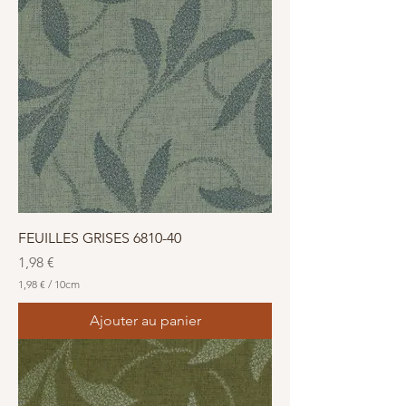
p
a
r
1
0
C
e
n
t
i
m
è
t
r
e
s
FEUILLES GRISES 6810-40
Prix
1,98 €
1,98 €
/
10cm
1
,
Ajouter au panier
9
8
€
p
a