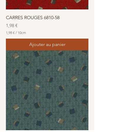
r
e
s
CARRES ROUGES 6810-58
Prix
1,98 €
1,98 €
/
10cm
1
,
Ajouter au panier
9
8
€
p
a
r
1
0
C
e
n
t
i
m
è
t
r
e