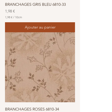
s
BRANCHAGES GRIS BLEU 6810-33
Prix
1,98 €
1,98 €
/
10cm
1
,
Ajouter au panier
9
8
€
p
a
r
1
0
C
e
n
t
i
m
è
t
r
e
s
BRANCHAGES ROSES 6810-34