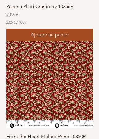
s
Pajama Plaid Cranberry 10356R
Prix
2,06 €
2,06 €
/
10cm
2
,
Ajouter au panier
0
6
€
p
a
r
1
0
C
e
n
t
i
m
è
t
r
e
s
From the Heart Mulled Wine 10350R