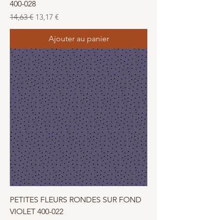
400-028
Prix original
Prix promotionnel
14,63 €
13,17 €
Ajouter au panier
PETITES FLEURS RONDES SUR FOND
VIOLET 400-022