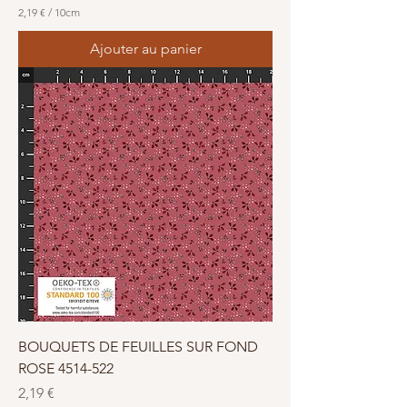
2,19 €
/
10cm
2
,
Ajouter au panier
1
9
€
p
a
r
1
0
C
e
n
t
i
m
è
t
r
e
s
BOUQUETS DE FEUILLES SUR FOND
ROSE 4514-522
Prix
2,19 €