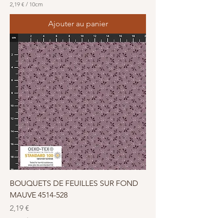
2,19 €
/
10cm
2
,
Ajouter au panier
1
9
€
p
a
r
1
0
C
e
n
t
i
m
è
t
r
e
s
BOUQUETS DE FEUILLES SUR FOND
MAUVE 4514-528
Prix
2,19 €