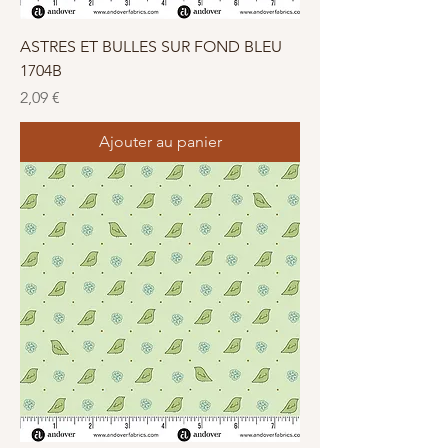
ASTRES ET BULLES SUR FOND BLEU
1704B
Prix
2,09 €
Ajouter au panier