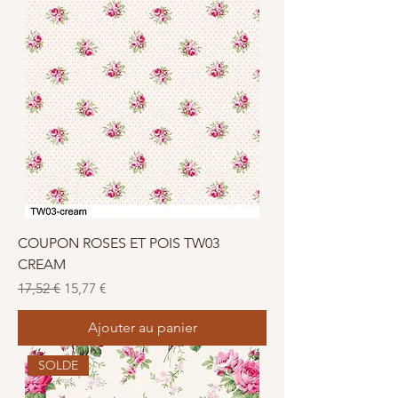
COUPON ROSES ET POIS TW03
CREAM
Prix original
Prix promotionnel
17,52 €
15,77 €
Ajouter au panier
SOLDE