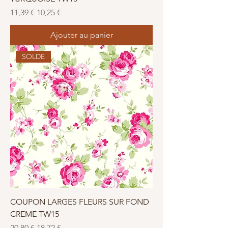
Prix original
Prix promotionnel
11,39 €
10,25 €
Ajouter au panier
SOLDE
COUPON LARGES FLEURS SUR FOND
CREME TW15
Prix original
Prix promotionnel
20,80 €
18,72 €