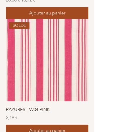
Ajouter au panier
SOLDE
RAYURES TW04 PINK
Prix
2,19 €
Ajouter au panier