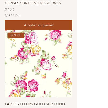
CERISES SUR FOND ROSE TW16
Prix
2,19 €
2,19 €
/
10cm
2
,
Ajouter au panier
1
9
SOLDE
€
p
a
r
1
0
C
e
n
t
i
m
è
t
r
e
s
LARGES FLEURS GOLD SUR FOND