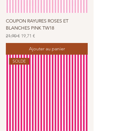
COUPON RAYURES ROSES ET
BLANCHES PINK TW18
Prix original
Prix promotionnel
21,90 €
19,71 €
Ajouter au panier
SOLDE