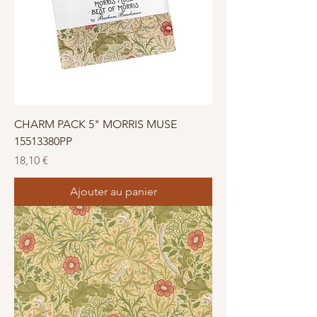
e
n
t
i
m
è
t
r
e
s
CHARM PACK 5" MORRIS MUSE
15513380PP
Prix
18,10 €
Ajouter au panier