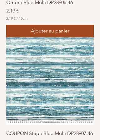
Ombre Blue Multi DP28906-46
Prix
2,19 €
2,19 €
/
10cm
2
,
Ajouter au panier
1
9
€
p
a
r
1
0
C
e
n
t
i
m
è
t
r
e
s
COUPON Stripe Blue Multi DP28907-46