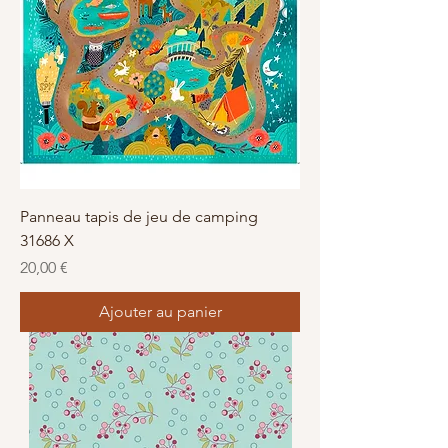
Panneau tapis de jeu de camping
31686 X
Prix
20,00 €
Ajouter au panier