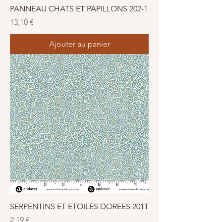
s
PANNEAU CHATS ET PAPILLONS 202-1
Prix
13,10 €
Ajouter au panier
SERPENTINS ET ETOILES DOREES 201T
Prix
2,19 €