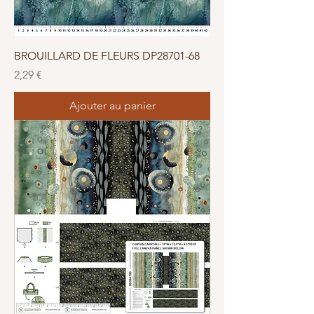
BROUILLARD DE FLEURS DP28701-68
Prix
2,29 €
Ajouter au panier