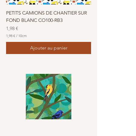
e
s
PETITS CAMIONS DE CHANTIER SUR
FOND BLANC CO100-RB3
Prix
1,98 €
1,98 €
/
10cm
1
,
Ajouter au panier
9
8
€
p
a
r
1
0
C
e
n
t
i
m
è
t
r