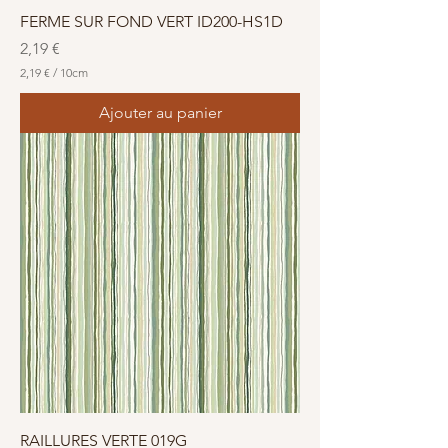
s
FERME SUR FOND VERT ID200-HS1D
Prix
2,19 €
2,19 €
/
10cm
2
,
Ajouter au panier
1
9
€
p
a
r
1
0
C
e
n
t
i
m
è
t
r
e
s
RAILLURES VERTE 019G