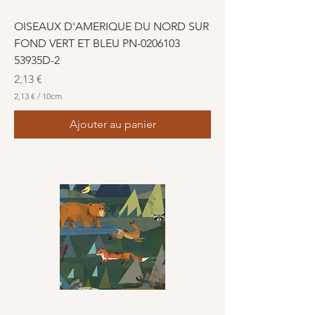
e
s
OISEAUX D'AMERIQUE DU NORD SUR
FOND VERT ET BLEU PN-0206103
53935D-2
Prix
2,13 €
2,13 €
/
10cm
2
,
Ajouter au panier
1
3
€
p
a
r
1
0
C
e
n
t
i
m
è
t