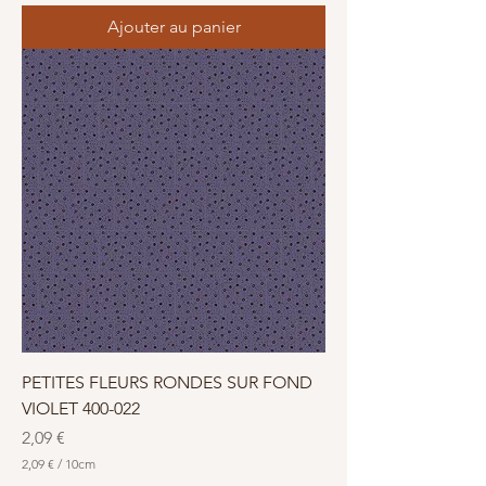
Ajouter au panier
PETITES FLEURS RONDES SUR FOND
VIOLET 400-022
Prix
2,09 €
2,09 €
/
10cm
2