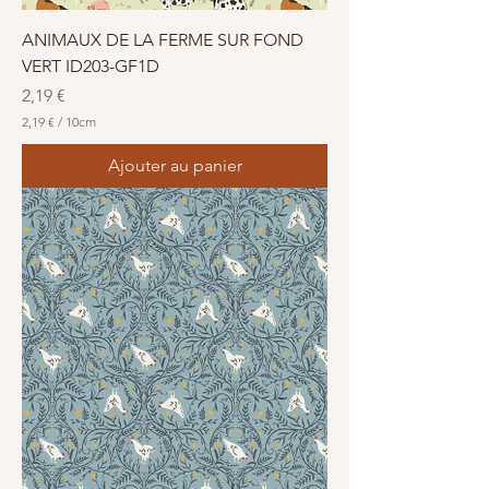
e
s
ANIMAUX DE LA FERME SUR FOND
VERT ID203-GF1D
Prix
2,19 €
2,19 €
/
10cm
2
,
Ajouter au panier
1
9
€
p
a
r
1
0
C
e
n
t
i
m
è
t
r
e