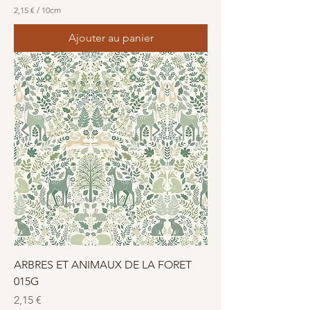
2,15 €
/
10cm
2
,
Ajouter au panier
1
5
€
p
a
r
1
0
C
e
n
t
i
m
è
t
r
e
s
ARBRES ET ANIMAUX DE LA FORET
015G
Prix
2,15 €